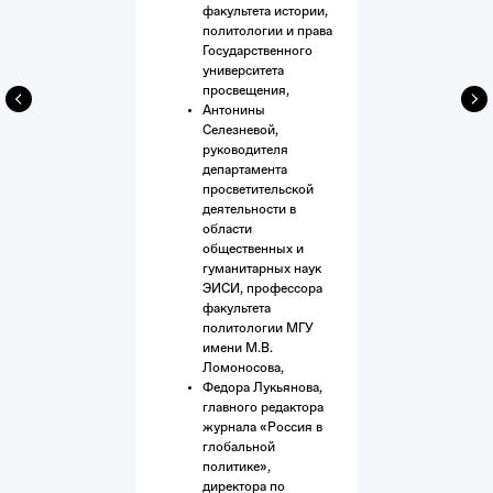
факультета истории,
политологии и права
Государственного
университета
просвещения,
Антонины
Селезневой,
руководителя
департамента
просветительской
деятельности в
области
общественных и
гуманитарных наук
ЭИСИ, профессора
факультета
политологии МГУ
имени М.В.
Ломоносова,
Федора Лукьянова,
главного редактора
журнала «Россия в
глобальной
политике»,
директора по