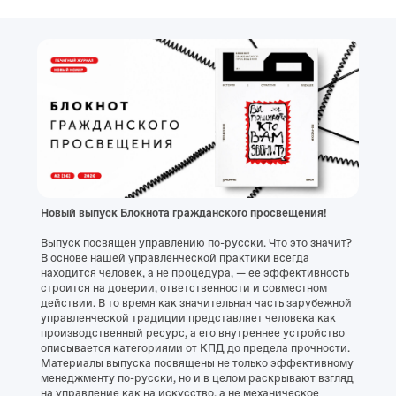
Новый выпуск Блокнота гражданского просвещения!
Выпуск посвящен управлению по-русски. Что это значит?
В основе нашей управленческой практики всегда
находится человек, а не процедура, — ее эффективность
строится на доверии, ответственности и совместном
действии. В то время как значительная часть зарубежной
управленческой традиции представляет человека как
производственный ресурс, а его внутреннее устройство
описывается категориями от КПД до предела прочности.
Материалы выпуска посвящены не только эффективному
менеджменту по-русски, но и в целом раскрывают взгляд
на управление как на искусство, а не механическое
ремесло.
В новом номере вы найдете статьи:
— писателя Сергея Лукьяненко об «Образе будущего»;
— заммэра Москвы по вопросам соцразвития Анастасии
Раковой о формировании среды для вовлечения
гражданина в жизнь общества;
— Председателя ЦИК РФ Эллы Памфиловой о передовых
технологиях и цифровом суверенитете России;
— ведущего Первого канала Руслана Осташко о «Пути